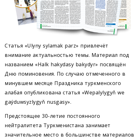
Статья «Ulyny sylamak parz» привлечёт
внимание актуальностью темы. Материал под
названием «Halk hakydasy bakydyr» посвящён
Дню поминовения. По случаю отмеченного в
минувшем месяце Праздника туркменского
алабая опубликована статья «Wepalylygyň we
gaýduwsyzlygyň nusgasy».
Предстоящее 30-летие постоянного
нейтралитета Туркменистана занимает
значительное место в большинстве материалов