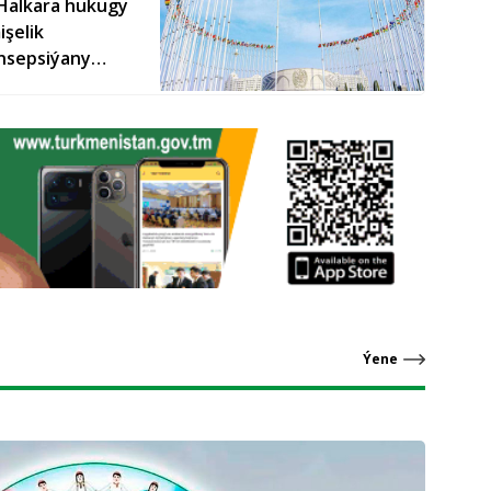
Halkara hukugy
şelik
onsepsiýany
Ýene