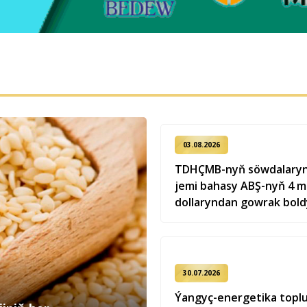
03.08.2026
TDHÇMB-nyň söwdalarynd
jemi bahasy ABŞ-nyň 4 mi
dollaryndan gowrak bold
30.07.2026
Ýangyç-energetika topl