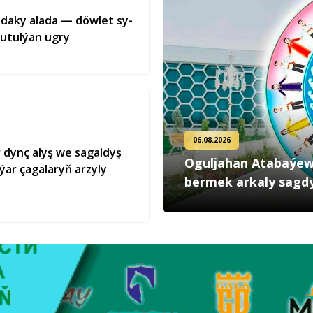
ra­da­ky ala­da — döw­let sy­
tu­tul­ýan ug­ry
06.08.2026
 dynç alyş we sagaldyş
Oguljahan Atabaýew
ýar çagalaryň arzyly
bermek arkaly sagd