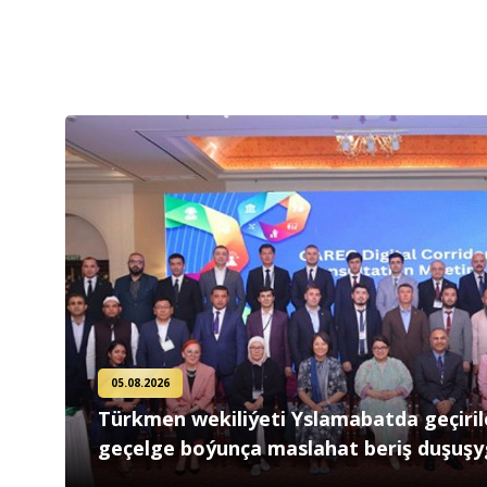
05.08.2026
Türkmen wekiliýeti Yslamabatda geçiri
geçelge boýunça maslahat beriş duşuş