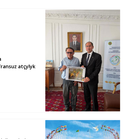
a
fransuz atçylyk