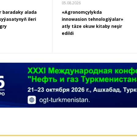
05.08.2026
çylykda
Türkmen karateçileri Aktau
n tehnologiýalar»
şäherinde geçirilen Merkezi
okuw kitaby neşir
Aziýa çempionatynda 21
medal gazandylar