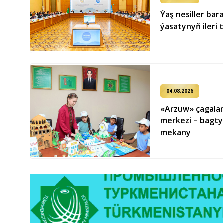
Ýaş ne­sil­ler ba­
ýa­sa­ty­nyň ile­ri 
04.08.2026
«Arzuw» çagalar
merkezi – bagty
mekany