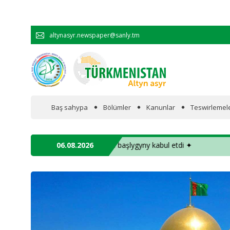
altynasyr.newspaper@sanly.tm
Baş sahypa
Bölümler
Kanunlar
Teswirlemel
Wakalaryň jümmişinde
de­par­ta­men­ti­niň baş­ly­gy­ny ka­bul et­di ✦
06.08.2026
✦ Türkmenista
Resmi
Hyzmatdaşlyk
Ykdysadyýet