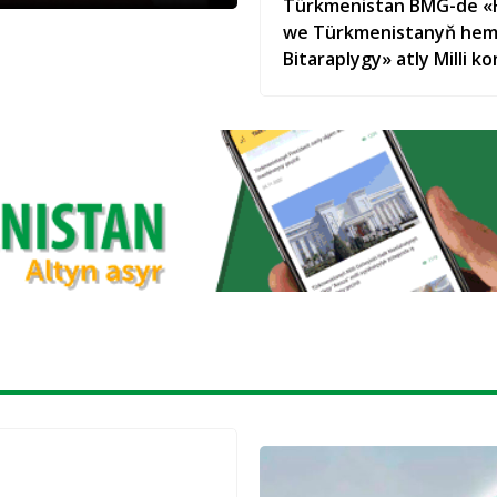
Türkmenistan BMG-de «
we Türkmenistanyň hemi
Bitaraplygy» atly Milli k
hödürlär