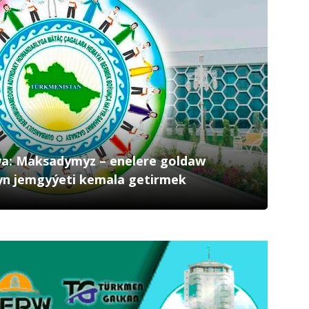
a: Maksadymyz – enelere goldaw
yn jemgyýeti kemala getirmek