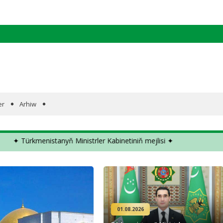
er
Arhiw
nyň Ministrler Kabinetiniň mejlisi ✦
✦ Türkmenistanyň
01.08.2026