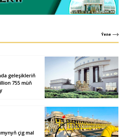
Ýene
a geleşikleriň
llion 755 müň
y
umynyň çig mal