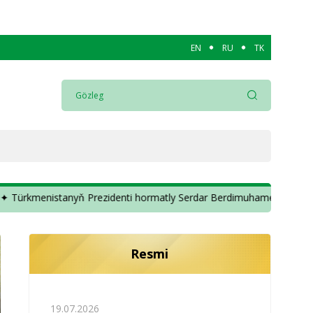
EN
RU
TK
 Prezidenti hormatly Serdar Berdimuhamedowa ✦
✦ T
Resmi
19.07.2026