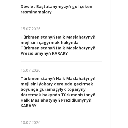
Döwlet Baştutanymyzyň gol çeken
resminamalary
15.07.2026
Türkmenistanyň Halk Maslahatynyň
mejlisini çagyrmak hakynda
Türkmenistanyň Halk Maslahatynyň
Prezidiumynyň KARARY
15.07.2026
Türkmenistanyň Halk Maslahatynyň
mejlisini ýokary derejede geçirmek
boýunça guramaçylyk toparyny
döretmek hakynda Türkmenistanyň
Halk Maslahatynyň Prezidiumynyň
KARARY
10.07.2026