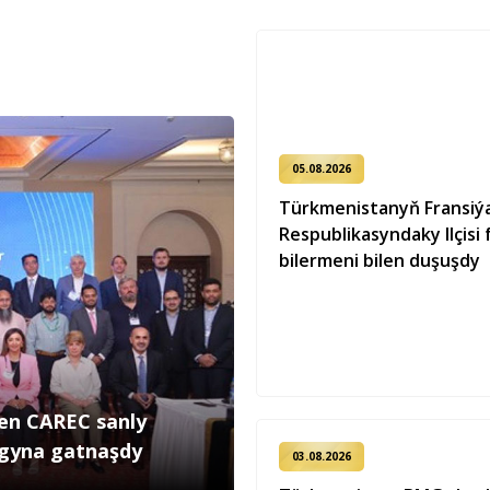
05.08.2026
Türkmenistanyň Fransiý
Respublikasyndaky Ilçisi 
bilermeni bilen duşuşdy
len CAREC sanly
ygyna gatnaşdy
03.08.2026