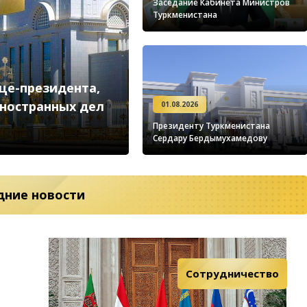
Заседание Кабинета Министров
Туркменистана
це-президента,
иностранных дел
01.08.2026
Президенту Туркменистана
Сердару Бердымухамедову
дние новости
к
Экономика
Сотрудничество
Сотрудничество
Общество
Культура