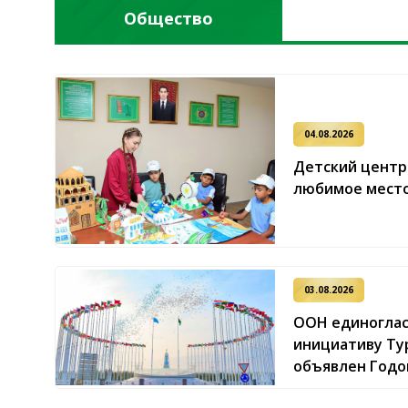
Общество
04.08.2026
Детский центр 
любимое место
03.08.2026
ООН единогла
инициативу Тур
объявлен Год
права