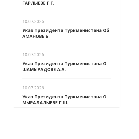
ГАРЛЫЕВЕ Г.Г.
10.07.2026
Указ Президента Туркменистана Об
АМАНОВЕ Б.
10.07.2026
Указ Президента Туркменистана О
ШАМЫРАДОВЕ А.А.
10.07.2026
06.08.2026
06.08.2026
Указ Президента Туркменистана О
МЫРАДАЛЫЕВЕ Г.Ш.
Туркменские специалисты
Ориентир – на б
приглашены к участию в
урожай «белого 
международном
фестивале ИИ-фильмов