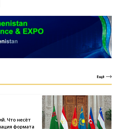
Ещё
й. Что несёт
мация формата