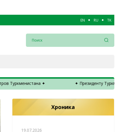
EN
RU
TK
вейцарской Конфедерации ✦
✦ Заседание Кабинета
Хроника
19.07.2026