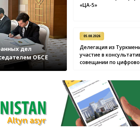
«ЦА-5»
05.08.2026
Делегация из Туркмен
ранных дел
участие в консультати
седателем ОБСЕ
совещании по цифрово
CAREC в Исламабаде