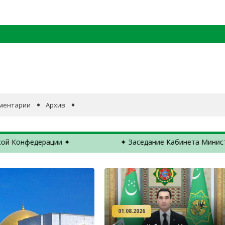
ментарии
Архив
зидента, главу Федерального департамента иностранных дел Ш
01.08.2026