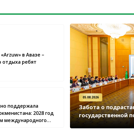
«Arzuw» в Авазе –
 отдыха ребят
05.08.2026
сно поддержала
Забота о подраст
кменистана: 2028 год
государственной 
ом международного