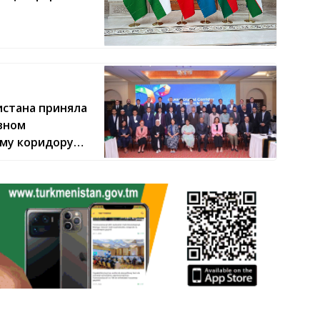
истана приняла
вном
му коридору