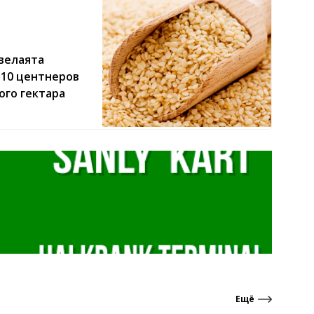
велаята
 10 центнеров
ого гектара
Ещё