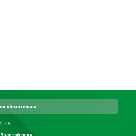
к» обязательна!
стана
«Золотой век»