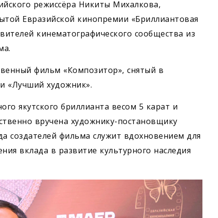
сийского режиссёра Никиты Михалкова,
рытой Евразийской кинопремии «Бриллиантовая
авителей кинематографического сообщества из
ма.
твенный фильм «Композитор», снятый в
и «Лучший художник».
ого якутского бриллианта весом 5 карат и
ественно вручена художнику-постановщику
да создателей фильма служит вдохновением для
ния вклада в развитие культурного наследия