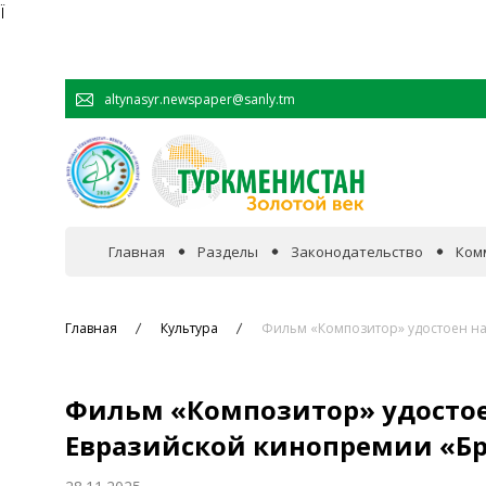
Ï
altynasyr.newspaper@sanly.tm
Главная
Разделы
Законодательство
Ком
В фокусе событий
Главная
Культура
Фильм «Композитор» удостоен н
Официальная хроника
Фильм «Композитор» удосто
Сотрудничество
Евразийской кинопремии «Бр