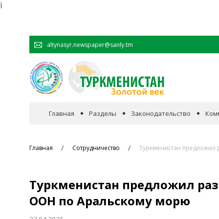
Ï
altynasyr.newspaper@sanly.tm
Главная
Разделы
Законодательство
Ком
В фокусе событий
Главная
Сотрудничество
Туркменистан предложил 
Официальная хроника
Туркменистан предложил ра
Сотрудничество
ООН по Аральскому морю