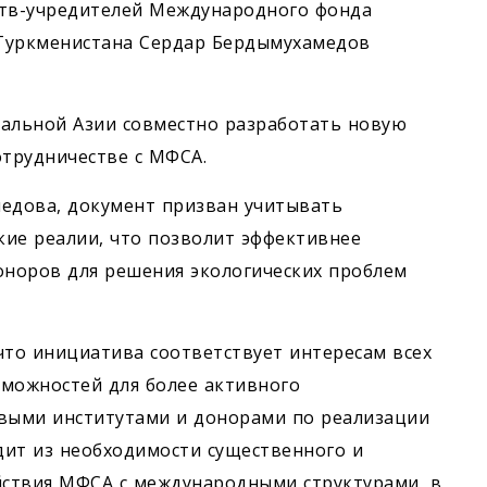
рств-учредителей Международного фонда
 Туркменистана Сердар Бердымухамедов
ральной Азии совместно разработать новую
трудничестве с МФСА.
едова, документ призван учитывать
кие реалии, что позволит эффективнее
норов для решения экологических проблем
что инициатива соответствует интересам всех
зможностей для более активного
выми институтами и донорами по реализации
одит из необходимости существенного и
ствия МФСА с международными структурами, в