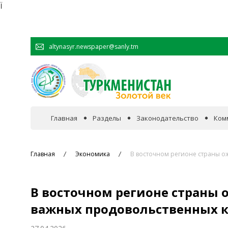
Ï
altynasyr.newspaper@sanly.tm
Главная
Разделы
Законодательство
Ком
В фокусе событий
Главная
Экономика
В восточном регионе страны о
Официальная хроника
В восточном регионе страны
Сотрудничество
важных продовольственных к