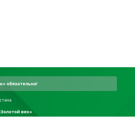
к» обязательна!
стана
«Золотой век»