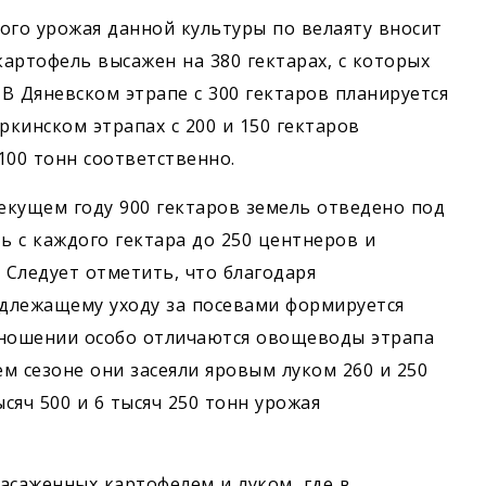
ого урожая данной культуры по велаяту вносит
картофель высажен на 380 гектарах, с которых
 В Дяневском этрапе с 300 гектаров планируется
еркинском этрапах с 200 и 150 гектаров
100 тонн соответственно.
текущем году 900 гектаров земель отведено под
ь с каждого гектара до 250 центнеров и
. Следует отметить, что благодаря
адлежащему уходу за посевами формируется
тношении особо отличаются овощеводы этрапа
м сезоне они засеяли яровым луком 260 и 250
сяч 500 и 6 тысяч 250 тонн урожая
засаженных картофелем и луком, где в