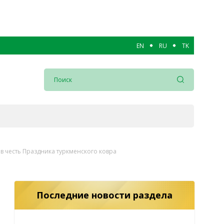
EN
RU
TK
в честь Праздника туркменского ковра
Последние новости раздела