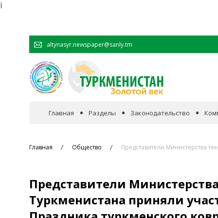
Ï
altynasyr.newspaper@sanly.tm
Главная
Разделы
Законодательство
Ком
В фокусе событий
Главная
Общество
Представители Министерства тек
Официальная хроника
Представители Министерств
Сотрудничество
Туркменистана приняли участ
Праздника туркменского ков