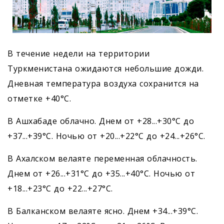
В течение недели на территории
Туркменистана ожидаются небольшие дожди.
Дневная температура воздуха сохранится на
отметке +40°C.
В Ашхабаде облачно. Днем от +28...+30°С до
+37...+39°С. Ночью от +20...+22°С до +24...+26°С.
В Ахалском велаяте переменная облачность.
Днем от +26...+31°С до +35...+40°С. Ночью от
+18...+23°С до +22...+27°С.
В Балканском велаяте ясно. Днем +34...+39°С.