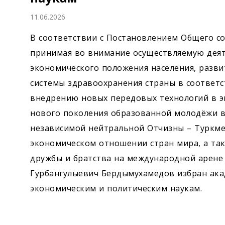
Экономика
11.06.2026
Общество
В соответствии с Постановлением Общего со
принимая во внимание осуществляемую деят
Культура
экономического положения населения, разви
системы здравоохранения страны в соответ
Наука
внедрению новых передовых технологий в 
нового поколения образованной молодёжи в
Спорт
независимой нейтральной Отчизны – Туркме
экономическом отношении стран мира, а та
дружбы и братства на международной арене
Гурбангулыевич Бердымухамедов избран ака
экономическим и политическим наукам.