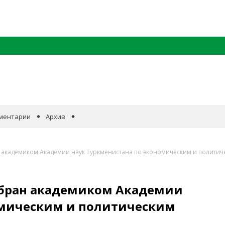
ментарии
Архив
 академиком Академии наук Туркменистана по экономическим и политич
збран академиком Академии
омическим и политическим