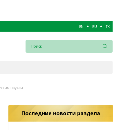
EN
RU
TK
еским наукам
Последние новости раздела