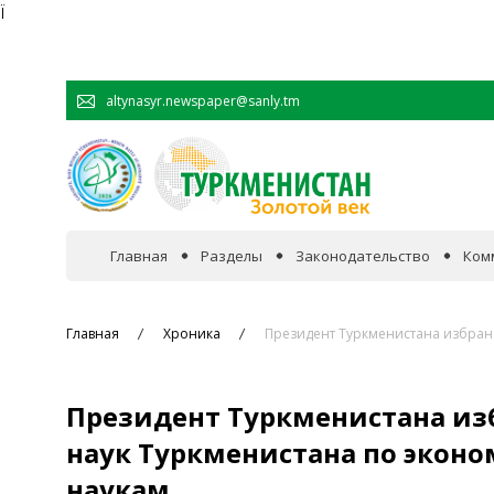
Ï
altynasyr.newspaper@sanly.tm
Главная
Разделы
Законодательство
Ком
В фокусе событий
Главная
Хроника
Президент Туркменистана избран
Официальная хроника
Президент Туркменистана и
Сотрудничество
наук Туркменистана по экон
наукам