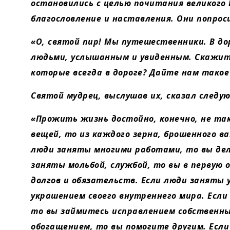
остановились с целью почитания великого
благословление и наставления. Они попрос
«О, святой пир! Мы путешественники. В до
людьми, услышанным и увиденным. Скажит
которые всегда в дороге? Дайте нам тако
Святой мудрец, выслушав их, сказал следу
«Прожить жизнь достойно, конечно, не так
вещей, то из каждого зерна, брошенного в
люди заняты многими работами, то вы дел
заняты мольбой, службой, то вы в первую 
долгов и обязательств. Если люди заняты 
украшением своего внутреннего мира. Есл
то вы займитесь исправлением собственны
обогащением, то вы помогите другим. Есл