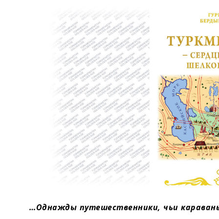
Экономика
Общество
Культура
Наука
Спорт
…Однажды путешественники, чьи караваны 