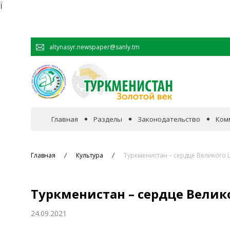
Ï
altynasyr.newspaper@sanly.tm
Главная
Разделы
Законодательство
Ком
В фокусе событий
Главная
Культура
Туркменистан – сердце Великого 
Официальная хроника
Туркменистан – сердце Велик
Сотрудничество
24.09.2021