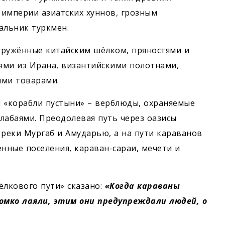
 империи азиатских хуннов, грозным
альник туркмен.
 гружённые китайским шёлком, пряностями и
ями из Ирана, византийскими полотнами,
ими товарами.
 «корабли пустыни» – верблюды, охраняемые
лабаями. Преодолевая путь через оазисы
 реки Мургаб и Амударью, а на пути караванов
нные поселения, караван-сараи, мечети и
ёлкового пути» сказано:
«Когда караваны
ромко лаяли, этим они предупреждали людей, о
.