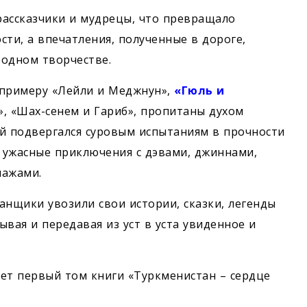
рассказчики и мудрецы, что превращало
ти, а впечатления, полученные в дороге,
родном творчестве.
 примеру «Лейли и Меджнун»,
«Гюль и
р», «Шах-сенем и Гариб», пропитаны духом
ой подвергался суровым испытаниям в прочности
з ужасные приключения с дэвами, джиннами,
нажами.
нщики увозили свои истории, сказки, легенды
ывая и передавая из уст в уста увиденное и
ает первый том книги «Туркменистан – сердце