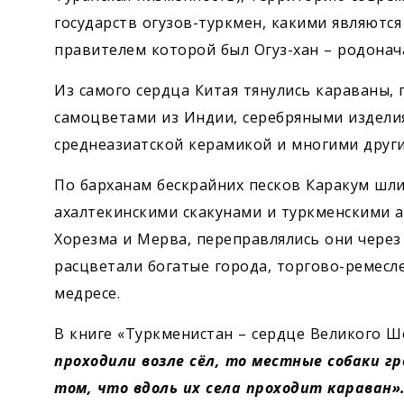
государств огузов-туркмен, какими являются
правителем которой был Огуз-хан – родонач
Из самого сердца Китая тянулись караваны,
самоцветами из Индии, серебряными издели
среднеазиатской керамикой и многими друг
По барханам бескрайних песков Каракум шли
ахалтекинскими скакунами и туркменскими а
Хорезма и Мерва, переправлялись они через
расцветали богатые города, торгово-ремесле
медресе.
В книге «Туркменистан – сердце Великого Ш
проходили возле сёл, то местные собаки г
том, что вдоль их села проходит караван»