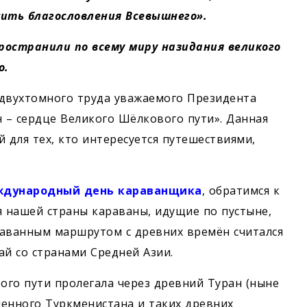
ить благословления Всевышнего».
остранили по всему миру назидания великого
о.
 двухтомного труда уважаемого Президента
 – сердце Великого Шёлкового пути». Данная
 для тех, кто интересуется путешествиями,
дународный день караванщика
, обратимся к
я нашей страны караваны, идущие по пустыне,
раванным маршрутом с древних времён считался
й со странами Средней Азии.
ого пути пролегала через древний Туран (ныне
енного Туркменистана и таких древних