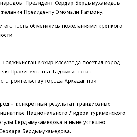
х народов, Президент Сердар Бердымухамедов
ожелания Президенту Эмомали Рахмону.
и его гость обменялись пожеланиями крепкого
ости.
 Таджикистан Кохир Расулзода посетил город
теля Правительства Таджикистана с
о строительству города Аркадаг при
ород – конкретный результат грандиозных
нициативе Национального Лидера туркменского
ангулы Бердымухамедова и ныне успешно
Сердара Бердымухамедова.