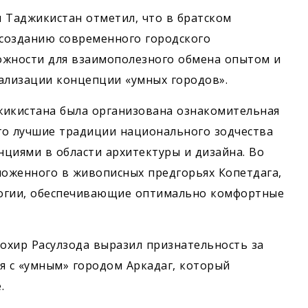
 Таджикистан отметил, что в братском
созданию современного городского
ожности для взаимополезного обмена опытом и
ализации концепции «умных городов».
жикистана была организована ознакомительная
ого лучшие традиции национального зодчества
циями в области архитектуры и дизайна. Во
ложенного в живописных предгорьях Копетдага,
огии, обеспечивающие оптимально комфортные
охир Расулзода выразил признательность за
 с «умным» городом Аркадаг, который
.