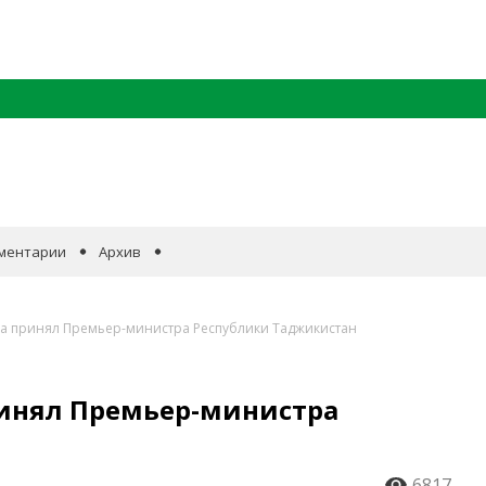
ментарии
Архив
а принял Премьер-министра Республики Таджикистан
инял Премьер-министра
6817