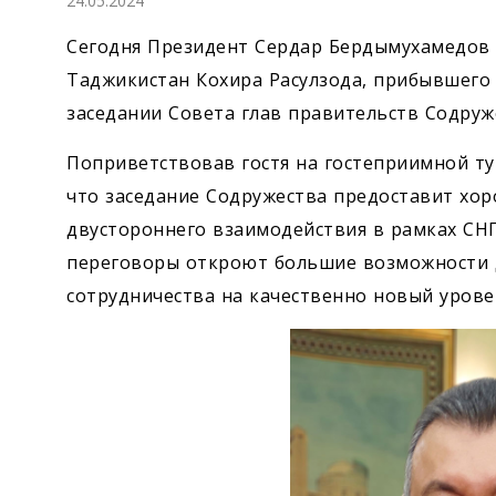
24.05.2024
Экономика
Сегодня Президент Сердар Бердымухамедов
Общество
Таджикистан Кохира Расулзода, прибывшего 
заседании Совета глав правительств Содруж
Культура
Поприветствовав гостя на гостеприимной ту
что заседание Содружества предоставит хо
Наука
двустороннего взаимодействия в рамках СНГ
Спорт
переговоры откроют большие возможности 
сотрудничества на качественно новый урове