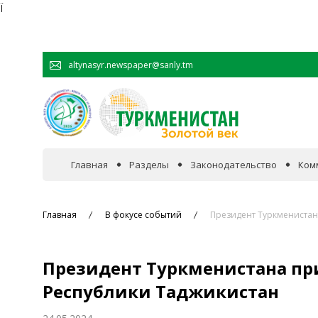
Ï
altynasyr.newspaper@sanly.tm
Главная
Разделы
Законодательство
Ком
В фокусе событий
Главная
В фокусе событий
Президент Туркменистан
Официальная хроника
Президент Туркменистана пр
Сотрудничество
Республики Таджикистан