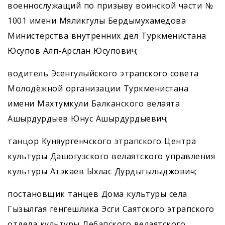
военнослужащий по призыву воинской части №
1001 имени Мяликгулы Бердымухамедова
Министерства внутренних дел Туркменистана
Юсупов Алп-Арслан Юсупович;
водитель Эсенгулыйского этрапского совета
Молодёжной организации Туркменистана
имени Махтумкули Балканского велаята
Ашырдурдыев Юнус Ашырдурдыевич;
танцор Куняургенчского этрапского Центра
культуры Дашогузского велаятского управления
культуры Атэкаев Ыхлас Дурдыгылыджович;
постановщик танцев Дома культуры села
Гызылгая генгешлика Эсги Саятского этрапского
отдела культуры Лебапского велаятского