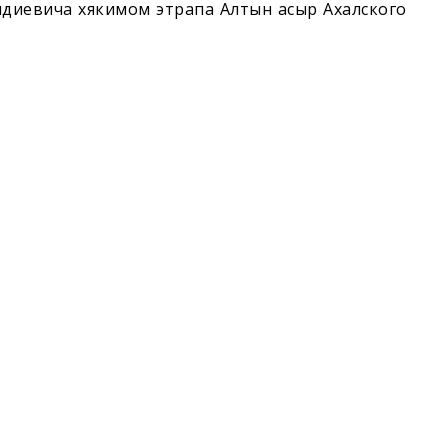
диевича хякимом этрапа Алтын асыр Ахалского