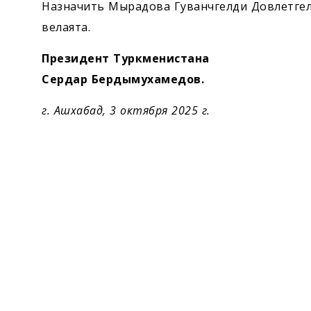
Экономика
Назначить Мырадова Гуванчгелди Довлетгел
велаята.
Общество
Президент Туркменистана
Сердар Бердымухамедов.
Культура
г. Ашхабад, 3 октября 2025 г.
Наука
Спорт