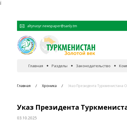
Ï
altynasyr.newspaper@sanly.tm
Главная
Разделы
Законодательство
Ком
В фокусе событий
Главная
Хроника
Указ Президента Туркменистана 
Официальная хроника
Указ Президента Туркменист
Сотрудничество
03.10.2025