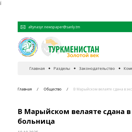
Ï
altynasyr.newspaper@sanly.tm
Главная
Разделы
Законодательство
Ком
В фокусе событий
Главная
Общество
В Марыйском велаяте сдана в э
Официальная хроника
В Марыйском велаяте сдана в
Сотрудничество
больница