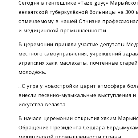
Сегодня в генгешлике «Täze güýç» Марыйско
велаятской туберкулёзной больницы на 300 
отмечаемому в нашей Отчизне профессиона
и медицинской промышленности.
В церемонии приняли участие депутаты Мед
местного самоуправления, учреждений здрав
этрапских халк маслахаты, почтенные старе
молодёжь.
...С утра у новостройки царит атмосфера бо
внесли песенно-музыкальные выступления и
искусства велаята.
В начале церемонии открытия хяким Марыйс
Обращение Президента Сердара Бердымухам
медицинской промышленности страны.