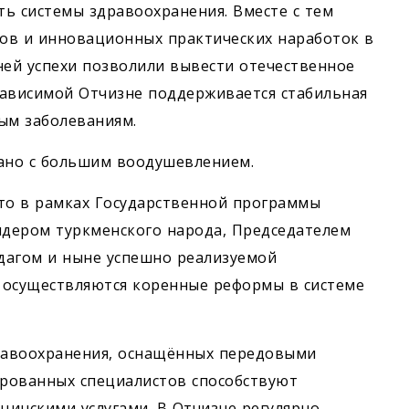
ь системы здравоохранения. Вместе с тем
ов и инновационных практических наработок в
ней успехи позволили вывести отечественное
зависимой Отчизне поддерживается стабильная
ым заболеваниям.
шано с большим воодушевлением.
что в рамках Государственной программы
дером туркменского народа, Председателем
адагом и ныне успешно реализуемой
осуществ­ляются коренные реформы в системе
равоохранения, оснащённых передовыми
рованных специалистов способствуют
инскими услугами. В Отчизне регулярно