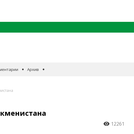
ментарии
Архив
нистана
ркменистана
12261