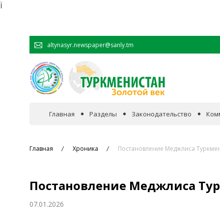
Ï
altynasyr.newspaper@sanly.tm
Главная
Разделы
Законодательство
Ком
В фокусе событий
Главная
Хроника
Постановление Меджлиса Туркме
Официальная хроника
Постановление Меджлиса Ту
Сотрудничество
07.01.2026