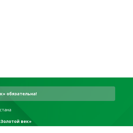
к» обязательна!
стана
«Золотой век»