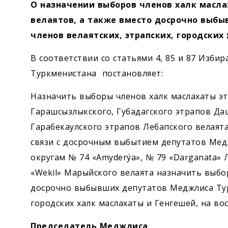
Экономика
О назначении выборов членов халк масла
велаятов, а также вместо досрочно выб
Общество
членов велаятских, этрапских, городских
В соответствии со статьями 4, 85 и 87 Изб
Культура
Туркменистана постановляет:
Наука
Назначить выборы членов халк маслахаты этр
Гарашсызлыкского, Губадагского этрапов Даш
Спорт
Гарабекаулского этрапов Лебапского велаята
связи с досрочным выбытием депутатов Мед
округам № 74 «Amyderýa», № 79 «Darganata» Л
«Wekil» Марыйского велаята назначить выб
досрочно выбывших депутатов Меджлиса Турк
городских халк маслахаты и Генгешей, на вос
Председатель Меджлиса