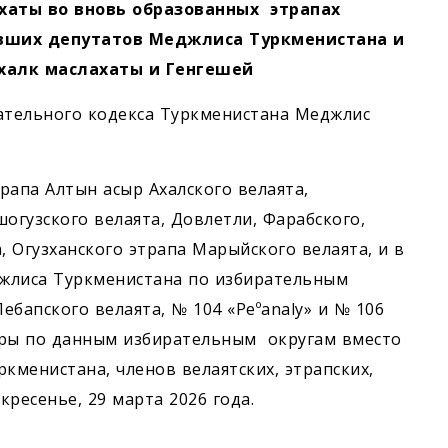
хаты во вновь образованных этрапах
ывших депутатов Меджлиса Туркменистана и
 халк маслахаты и Генгешей
ирательного кодекса Туркменистана Меджлис
апа Алтын асыр Ахалского ­велаята,
огузского велаята, Довлетли, Фарабского,
, Огузханского этрапа Марыйского велаята, и в
жлиса Туркменистана по избирательным
ебапского велаята, № 104 «Peºanaly» и № 106
оры по данным избирательным округам вместо
менистана, членов велаятских, этрапских,
кресенье, 29 марта 2026 года.