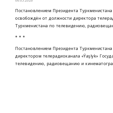
06.05.2026
Экономика
Постановлением Президента Туркменистана
Общество
освобождён от должности директора телерад
Туркменистана по телевидению, радиовеща
Культура
* * *
Наука
Постановлением Президента Туркменистана
директором телерадиоканала «Ýaşlyk» Госуд
Спорт
телевидению, радиовещанию и кинематогра