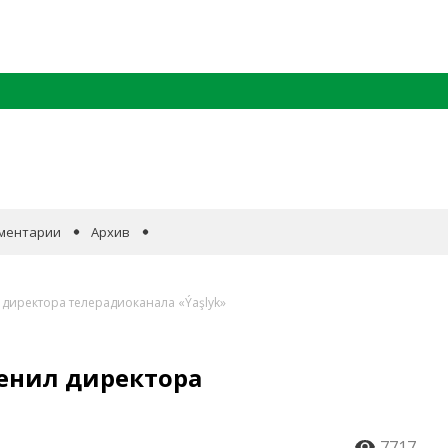
ментарии
Архив
директора телерадиоканала «Ýaşlyk»
енил директора
7717