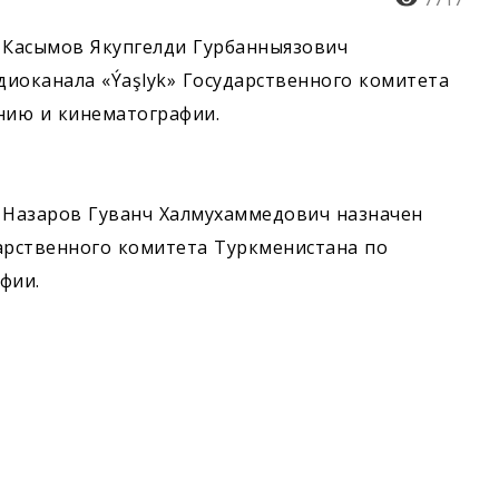
 Касымов Якупгелди Гурбанныязович
иоканала «Ýaşlyk» Государственного комитета
нию и кинематографии.
 Назаров Гуванч Халмухаммедович назначен
арственного комитета Туркменистана по
фии.