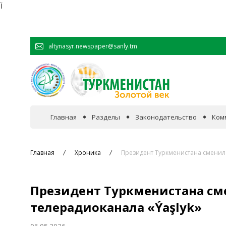
Ï
altynasyr.newspaper@sanly.tm
Главная
Разделы
Законодательство
Ком
В фокусе событий
Главная
Хроника
Президент Туркменистана сменил 
Официальная хроника
Президент Туркменистана см
Сотрудничество
телерадиоканала «Ýaşlyk»