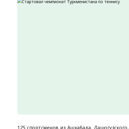
Экономика
Общество
Культура
Наука
Спорт
125 спортсменов из Ашхабада, Дашогузского