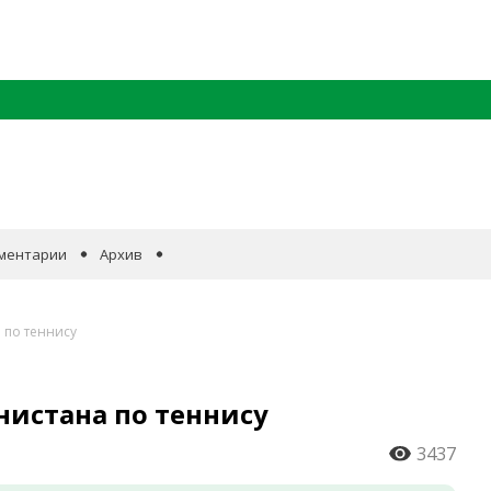
ментарии
Архив
 по теннису
нистана по теннису
3437