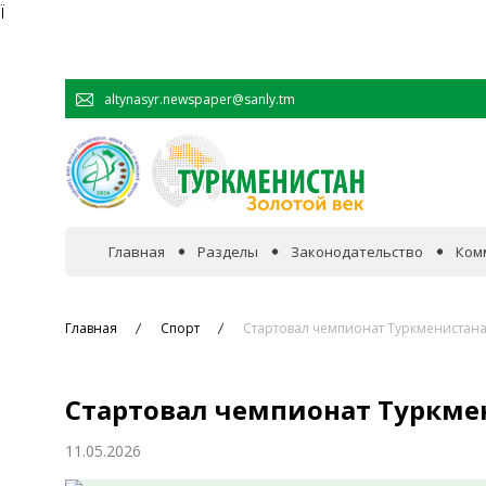
Ï
altynasyr.newspaper@sanly.tm
Главная
Разделы
Законодательство
Ком
В фокусе событий
Главная
Спорт
Стартовал чемпионат Туркменистана
Официальная хроника
Стартовал чемпионат Туркме
Сотрудничество
11.05.2026