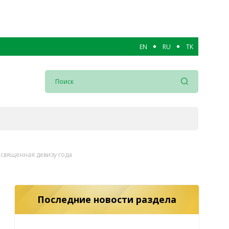
EN
RU
TK
священная девизу года
Последние новости раздела