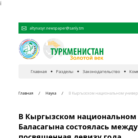
Ï
altynasyr.newspaper@sanly.tm
Главная
Разделы
Законодательство
Ком
В фокусе событий
Главная
Наука
В Кыргызском национальном универс
Официальная хроника
В Кыргызском национальном 
Сотрудничество
Баласагына состоялась межд
посвященная девизу года