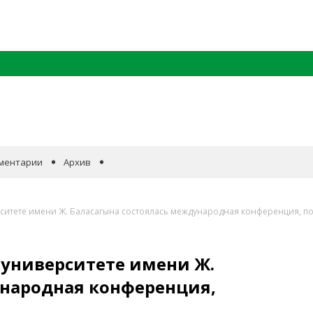
ментарии
Архив
итете имени Ж. Баласагына состоялась международная конференция, по
университете имени Ж.
ународная конференция,