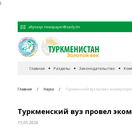
Ï
altynasyr.newspaper@sanly.tm
Главная
Разделы
Законодательство
Ком
В фокусе событий
Главная
Наука
Туркменский вуз провел экомеропри
Официальная хроника
Туркменский вуз провел эко
Сотрудничество
15.05.2026