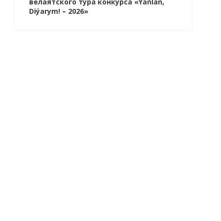
велаятского тура конкурса «Ýaňlan,
Diýarym! – 2026»