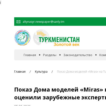
Ï
altynasyr.newspaper@sanly.tm
Главная
Разделы
Законодательство
Ком
В фокусе событий
Главная
Культура
Показ Дома моделей «Miras» на Tu
Официальная хроника
Показ Дома моделей «Miras» н
Сотрудничество
оценили зарубежные экспер