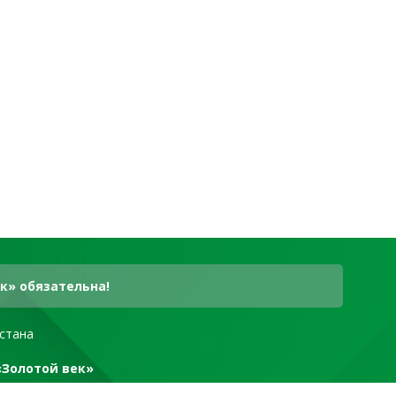
к» обязательна!
стана
«Золотой век»