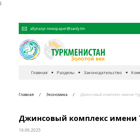
Ï
altynasyr.newspaper@sanly.tm
Главная
Разделы
Законодательство
Ком
В фокусе событий
Главная
Экономика
Джинсовый комплекс имени Тур
Официальная хроника
Джинсовый комплекс имени Т
Сотрудничество
16.06.2025