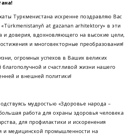
ана!
ахаты Туркменистана искренне поздравляю Вас
Türkmenistanyň at gazanan arhitektory» в эти
 и доверия, вдохновляющего на высокие цели,
достижения и многовекторные преобразования!
изни, огромных успехов в Ваших великих
 благополучной и счастливой жизни нашего
енней и внешней политики!
водствуясь мудростью «Здоровье народа –
 большая работа для охраны здоровья человека
арства, для профилактики и искоренения
ия и медицинской промышленности на