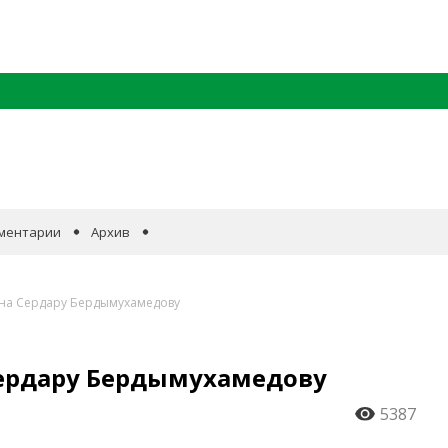
ментарии
Архив
ана Сердару Бердымухамедову
ердару Бердымухамедову
5387