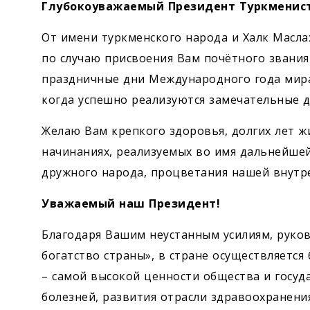
Экономика
Глубокоуважаемый Президент Туркменист
От имени туркменского народа и Халк Масл
Общество
по случаю присвоения Вам почётного звания «
праздничные дни Международного года мира
Культура
когда успешно реализуются замечательные 
Наука
Желаю Вам крепкого здоровья, долгих лет ж
начинаниях, реализуемых во имя дальнейшей
Спорт
дружного народа, процветания нашей внутр
Уважаемый наш Президент!
Благодаря Вашим неустанным усилиям, руко
богатство страны», в стране осуществляется
– самой высокой ценности общества и госуд
болезней, развития отрасли здравоохранен