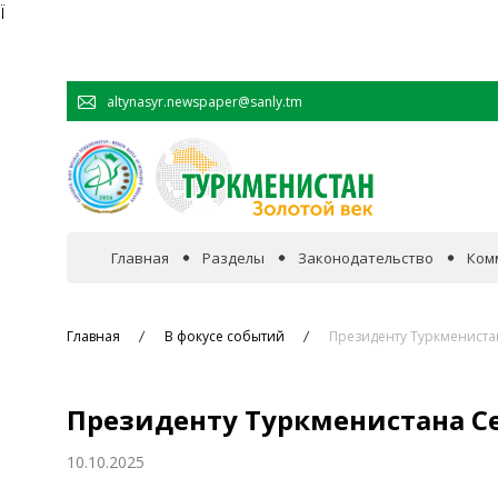
Ï
altynasyr.newspaper@sanly.tm
Главная
Разделы
Законодательство
Ком
В фокусе событий
Главная
В фокусе событий
Президенту Туркменист
Официальная хроника
Президенту Туркменистана С
Сотрудничество
10.10.2025