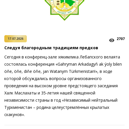
2707
17.07.2026
Следуя благородным традициям предков
Сегодня в конференц-зале хякимлика Лебапского велаята
состоялась конференция «Gahryman Arkadagyň ak ýoly bilen
öňe, öňe, diňe öňe, jan Watanym Türkmenistan!», в ходе
которой обсуждались вопросы организованного
проведения на высоком уровне предстоящего заседания
Халк Маслахаты и 35-летия нашей священной
независимости страны в год «Независимый нейтральный
Туркменистан – родина целеустремлённых крылатых
скакунов».