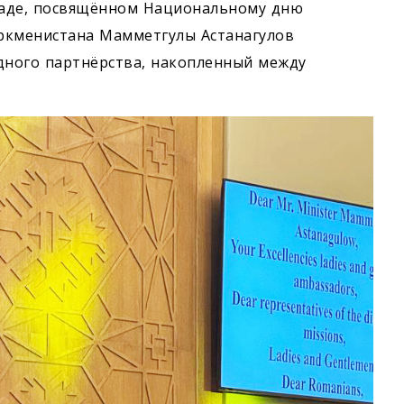
баде, посвящённом Национальному дню
ркменистана Мамметгулы Астанагулов
ного партнёрства, накопленный между