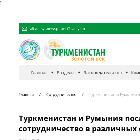
Ï
altynasyr.newspaper@sanly.tm
Главная
Разделы
Законодательство
Ком
В фокусе событий
Главная
Сотрудничество
Туркменистан и Румыния п
Официальная хроника
Туркменистан и Румыния пос
Сотрудничество
сотрудничество в различных 