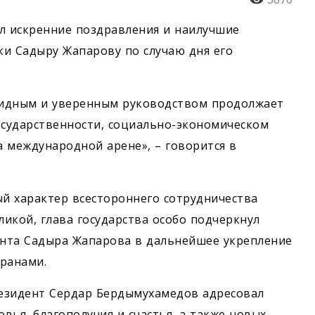
л искренние поздравления и наилучшие
и Садыру Жапарову по случаю дня его
видным и уверенным руководством продолжает
осударственности, социально-экономическом
 международной арене», – говорится в
й характер всестороннего сотрудничества
икой, глава государства особо подчеркнул
нта Садыра Жапарова в дальнейшее укрепление
ранами.
езидент Сердар Бердымухамедов адресовал
ья, благополучия и счастья, а также новых