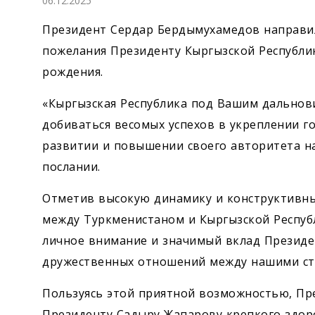
06.12.2025
Экономика
Президент Сердар Бердымухамедов направи
Общество
пожелания Президенту Кыргызской Республик
рождения.
Культура
«Кыргызская Республика под Вашим дально
добиваться весомых успехов в укреплении г
Наука
развитии и повышении своего авторитета на
Спорт
послании.
Отметив высокую динамику и конструктивны
между Туркменистаном и Кыргызской Республ
личное внимание и значимый вклад Президе
дружественных отношений между нашими ст
Пользуясь этой приятной возможностью, Пр
Президенту Садыру Жапарову крепкого здоров