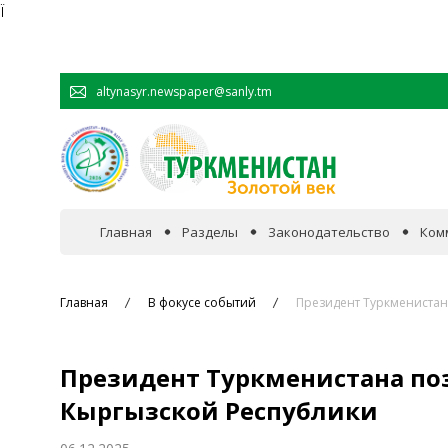
Ï
altynasyr.newspaper@sanly.tm
Главная
Разделы
Законодательство
Ком
В фокусе событий
Главная
В фокусе событий
Президент Туркменистан
Официальная хроника
Президент Туркменистана по
Сотрудничество
Кыргызской Республики