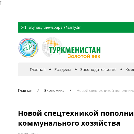
Ï
altynasyr.newspaper@sanly.tm
Главная
Разделы
Законодательство
Ком
В фокусе событий
Главная
Экономика
Новой спецтехникой пополнилс
Официальная хроника
Новой спецтехникой пополни
Сотрудничество
коммунального хозяйства