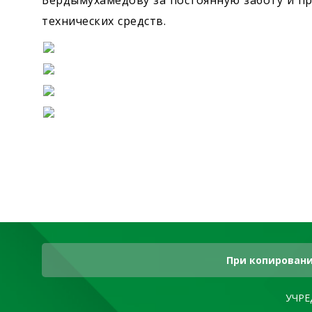
Бердымухамедову за постоянную заботу и 
технических средств.
При копировани
УЧРЕ