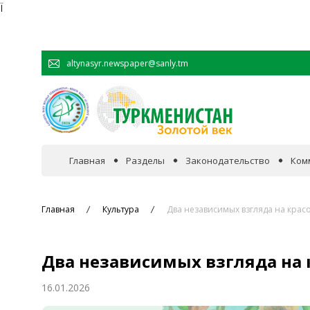
Ï
altynasyr.newspaper@sanly.tm
Главная
Разделы
Законодательство
Ком
В фокусе событий
Главная
Культура
Два независимых взгляда на красо
Официальная хроника
Два независимых взгляда на 
Сотрудничество
16.01.2026