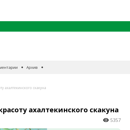
ментарии
Архив
ту ахалтекинского скакуна
красоту ахалтекинского скакуна
5357