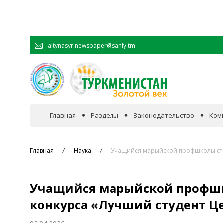
Ï
altynasyr.newspaper@sanly.tm
Главная
Разделы
Законодательство
Ком
В фокусе событий
Главная
Наука
Учащийся марыйской профшколы ста
Официальная хроника
Учащийся марыйской профшк
Сотрудничество
конкурса «Лучший студент Ц