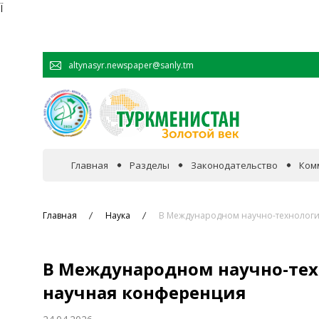
Ï
altynasyr.newspaper@sanly.tm
Главная
Разделы
Законодательство
Ком
В фокусе событий
Главная
Наука
В Международном научно-технологи
Официальная хроника
В Международном научно-тех
Сотрудничество
научная конференция