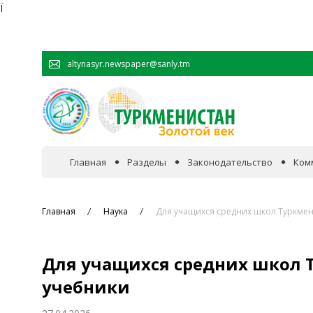
Ï
altynasyr.newspaper@sanly.tm
Главная
Разделы
Законодательство
Ком
В фокусе событий
Главная
Наука
Для учащихся средних школ Туркме
Официальная хроника
Для учащихся средних школ 
Сотрудничество
учебники