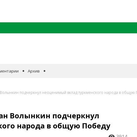
ментарии
Архив
 Волынкин подчеркнул неоценимый вклад туркменского народа в общую 
ван Волынкин подчеркнул
ого народа в общую Победу
3914