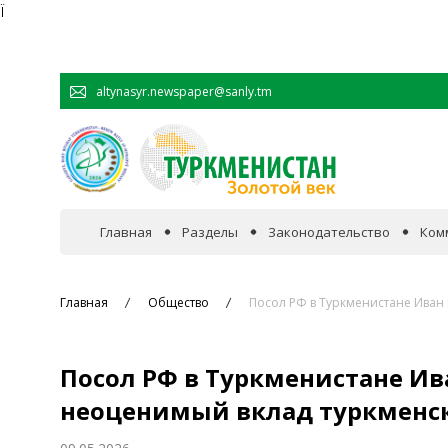
Ï
altynasyr.newspaper@sanly.tm
Главная
Разделы
Законодательство
Ком
В фокусе событий
Главная
Общество
Посол РФ в Туркменистане Иван
Официальная хроника
Посол РФ в Туркменистане И
Сотрудничество
неоценимый вклад туркменск