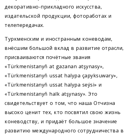
декоративно-прикладного искусства,
издательской продукции, фотоработах и
телепередачах.
Туркменским и иностранным коневодам,
внёсшим большой вклад в развитие отрасли,
присваиваются почётные звания
«Türkmenistanyň at gazanan atşynasy»,
«Türkmenistanyň ussat halypa çapyksuwary»,
«Türk­menis­tanyň ussat halypa seýsi» и
«Türkmenistanyň halk atşynasy». Это
свидетельствует о том, что наша Отчизна
высоко ценит тех, кто посвятил свою жизнь
коневодству, и придаёт большое значение
развитию международного сотрудничества в