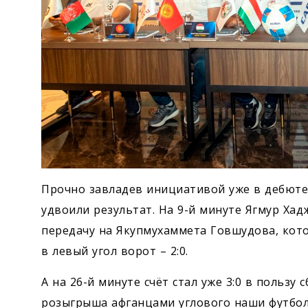
Прочно завладев инициативой уже в дебюте
удвоили результат. На 9-й минуте Ягмур Хад
передачу на Якупмухаммета Говшудова, кот
в левый угол ворот – 2:0.
А на 26-й минуте счёт стал уже 3:0 в пользу
розыгрыша афганцами углового наши футбол