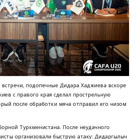
 встречи, подопечные Дидара Хаджиева вскоре
жиев с правого края сделал прострельную
орый после обработки мяча отправил его низом
 сборной Туркменистана. После неудачного
исты организовали быструю атаку: Дидаргылыч