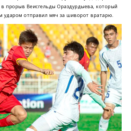
л в прорыв Веисгельды Ораздурдыева, который
м ударом отправил мяч за шиворот вратарю.