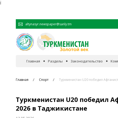
Ï
altynasyr.newspaper@sanly.tm
Главная
Разделы
Законодательство
Ком
В фокусе событий
Главная
Спорт
Туркменистан U20 победил Афганист
Официальная хроника
Туркменистан U20 победил Аф
Сотрудничество
2026 в Таджикистане