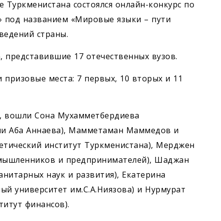
е Туркменистана состоялся онлайн-конкурс по
» под названием «Мировые языки – пути
ведений страны.
, представившие 17 отечественных вузов.
и призовые места: 7 первых, 10 вторых и 11
а, вошли Сона Мухамметбердиева
ни Аба Аннаева), Мамметаман Маммедов и
етический институт Туркменистана), Мерджен
мышленников и предпринимателей), Шаджан
нитарных наук и развития), Екатерина
ый университет им.С.А.Ниязова) и Нурмурат
титут финансов).