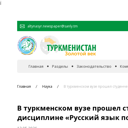
Ï
altynasyr.newspaper@sanly.tm
Главная
Разделы
Законодательство
Ком
В фокусе событий
Главная
Наука
В туркменском вузе прошел студенче
Официальная хроника
В туркменском вузе прошел с
Сотрудничество
дисциплине «Русский язык п