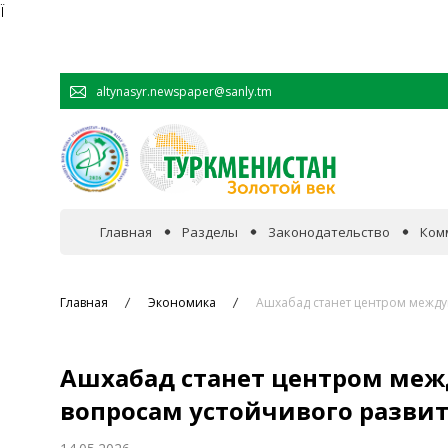
Ï
altynasyr.newspaper@sanly.tm
Главная
Разделы
Законодательство
Ком
В фокусе событий
Главная
Экономика
Ашхабад станет центром между
Официальная хроника
Ашхабад станет центром меж
Сотрудничество
вопросам устойчивого разви