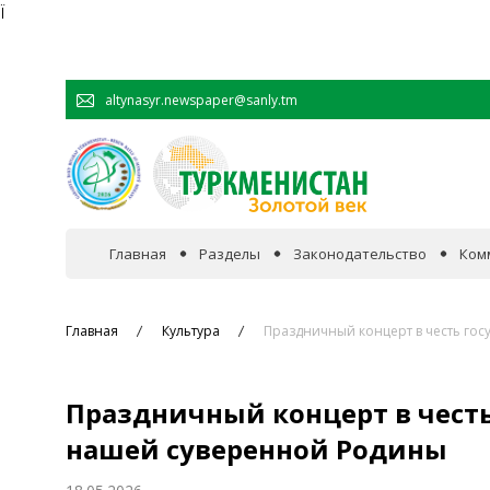
Ï
altynasyr.newspaper@sanly.tm
Главная
Разделы
Законодательство
Ком
В фокусе событий
Главная
Культура
Праздничный концерт в честь го
Официальная хроника
Праздничный концерт в чест
Сотрудничество
нашей суверенной Родины