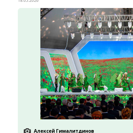
18.05.2026
Экономика
Общество
Культура
Наука
Спорт
Алексей Гималитдинов