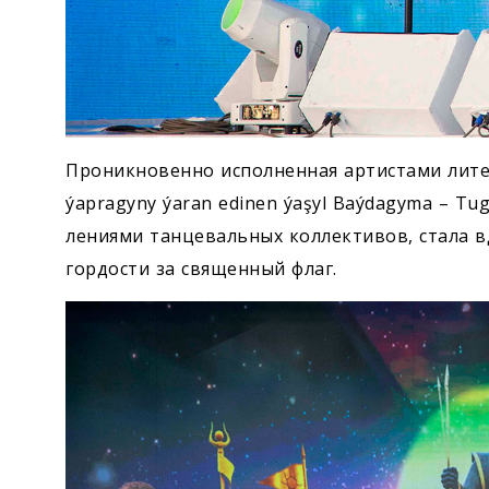
Проникновенно исполненная артистами лите
ýapragyny ýaran edinen ýaşyl Baýdagyma – T
лениями танцевальных коллективов, стала 
гордости за священный флаг.