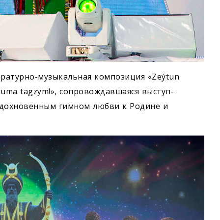
ратурно-музыкальная композиция «Zeýtun
uguma tagzym!», сопровождавшаяся выступ­
вдохновенным гимном любви к Родине и