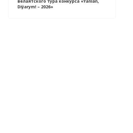
велаятского тура конкурса «Ýaňlan,
Diýarym! – 2026»