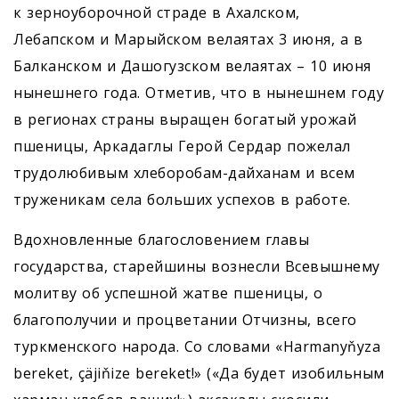
к зерноуборочной страде в Ахалском,
Лебапском и Марыйском велаятах 3 июня, а в
Балканском и Даш­огузском велаятах – 10 июня
нынешнего года. Отметив, что в нынешнем году
в регионах страны выращен богатый урожай
пшеницы, Аркадаглы Герой Сердар пожелал
трудолюбивым хлеборобам-дайханам и всем
труженикам села больших успехов в работе.
Вдохновленные благословением главы
государства, старейшины вознесли Всевышнему
молитву об успешной жатве пшеницы, о
благополучии и процветании Отчизны, всего
туркменского народа. Со словами «Harmanyňyza
bereket, çäjiňize bereket!» («Да будет изобильным