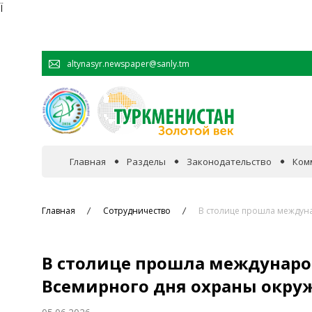
Ï
altynasyr.newspaper@sanly.tm
Главная
Разделы
Законодательство
Ком
В фокусе событий
Главная
Сотрудничество
В столице прошла междун
Официальная хроника
В столице прошла междунаро
Сотрудничество
Всемирного дня охраны окр