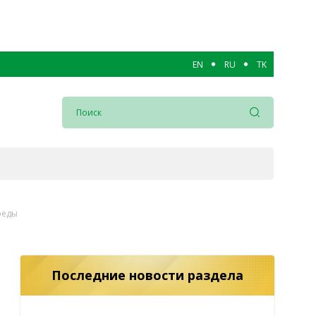
EN
RU
TK
реды
Последние новости раздела