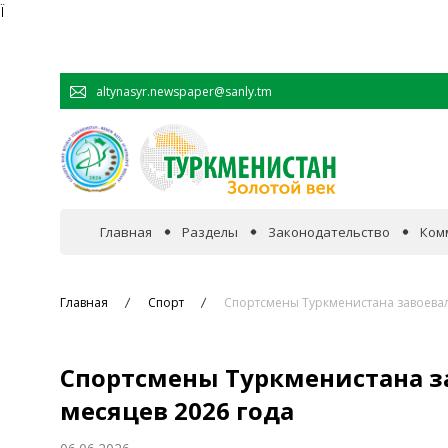
Ï
altynasyr.newspaper@sanly.tm
Главная
Разделы
Законодательство
Ком
В фокусе событий
Главная
Спорт
Спортсмены Туркменистана завоевали
Официальная хроника
Спортсмены Туркменистана за
Сотрудничество
месяцев 2026 года