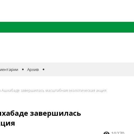
ментарии
Архив
 в Ашхабаде завершилась масштабная экологическая акция
Ашхабаде завершилась
кция
10270