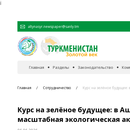
Ï
altynasyr.newspaper@sanly.tm
Главная
Разделы
Законодательство
Ком
В фокусе событий
Главная
Сотрудничество
Курс на зелёное будущее:
Официальная хроника
Курс на зелёное будущее: в 
Сотрудничество
масштабная экологическая а