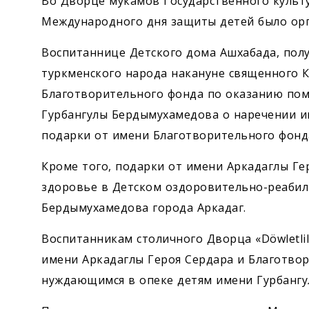
Во Дворце мукамов Государственного культ
Международного дня защиты детей было орг
Воспитаннице Детского дома Ашхабада, пол
туркменского народа накануне священного 
Благотворительного фонда по оказанию по
Гурбангулы Бердымухамедова о наречении им
подарки от имени Благотворительного фонд
Кроме того, подарки от имени ­Аркадаглы Г
здоровье в Детском оздоровительно-реаби
Бердымухамедова города Аркадаг.
Воспитанникам столичного Дворца «Döwletlil
имени ­Аркадаглы Героя Сердара и Благотв
нуждающимся в опеке детям имени Гурбанг