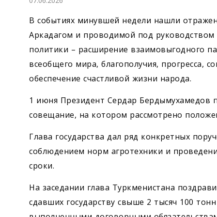
07.06.2026
Экономика
В событиях минувшей недели нашли отраже
Общество
Аркадагом и проводимой под руководством
политики – расширение взаимовыгодного пар
Культура
всеобщего мира, благополучия, прогресса, 
обеспечение счастливой жизни народа.
Наука
1 июня Президент Сердар Бердымухамедов п
Спорт
совещание, на котором рассмотрено положен
Глава государства дал ряд конкретных пору
соблюдением норм агротехники и проведени
сроки.
На заседании глава Туркменистана поздрави
сдавших государству свыше 2 тысяч 100 тонн
выполненными договорными обязательствам