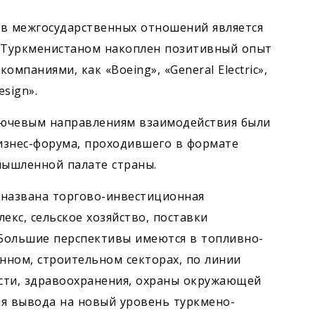
ов межгосударственных отношений является
е Туркменистаном накоплен позитивный опыт
мпаниями, как «Boeing», «General Electric»,
esign».
лючевым направлениям взаимодействия были
изнес-форума, проходившего в формате
мышленной палате страны.
 названа торгово-инвестиционная
кс, сельское хозяйство, поставки
 Большие перспективы имеются в топливно-
нном, строи­тельном секторах, по линии
сти, здравоохранения, охраны окружающей
я вывода на новый уровень турк­мено-