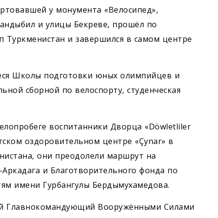
ртовавшей у монумента «Велосипед»,
Чандыбил и улицы Бекреве, прошёл по
 Туркменистан и завершился в самом центре
иеся Школы подготовки юных олимпийцев и
ьной сборной по велоспорту, студенческая
елопробеге воспитанники Дворца «Döwletliler
тском оздоровительном центре «Çynar» в
нистана, они преодолели маршрут на
-Аркадага и Благотворительного фонда по
ям имени Гурбангулы Бердымухамедова.
ый Главнокомандующий Воо­ружёнными Силами