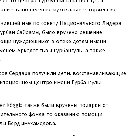
урного центра Туркменистана по случаю
анизовано песенно-музыкальное торжество.
учившей имя по совету Национального Лидера
Курбан байрамы, было вручено решение
мощи нуждающимся в опеке детям имени
енем Аркадаг гызы Гурбангуль, а также
а.
ероя Сердара получили дети, восстанавливающие
литационном центре имени Гурбангулы
er köşgi» также были вручены подарки от
орительного фонда по оказанию помощи
улы Бердымухамедова.