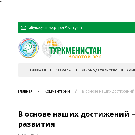
Ï
altynasyr.newspaper@sanly.tm
Главная
Разделы
Законодательство
Ком
В фокусе событий
Главная
Комментарии
В основе наших достижений 
Официальная хроника
В основе наших достижений –
Сотрудничество
развития