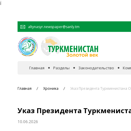
Ï
altynasyr.newspaper@sanly.tm
Главная
Разделы
Законодательство
Ком
В фокусе событий
Главная
Хроника
Указ Президента Туркменистана
Официальная хроника
Указ Президента Туркменист
Сотрудничество
10.06.2026