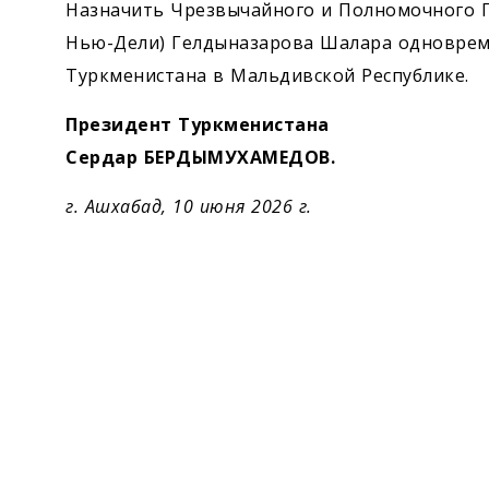
Экономика
Назначить Чрезвычайного и Полномочного П
Нью-Дели) Гелдыназарова Шалара одновре
Общество
Туркменистана в Мальдивской Республике.
Президент Туркменистана
Культура
Сердар БЕРДЫМУХАМЕДОВ.
Наука
г. Ашхабад, 10 июня 2026 г.
Спорт