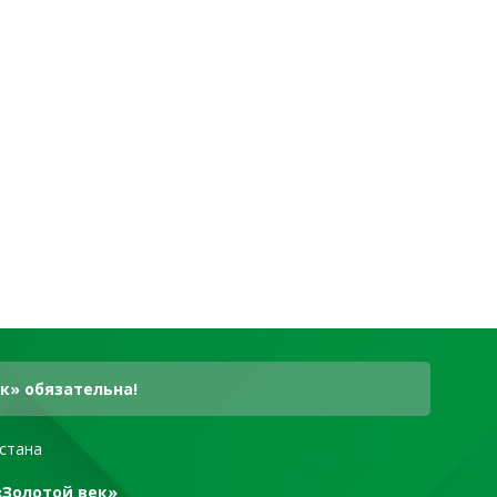
к» обязательна!
стана
«Золотой век»