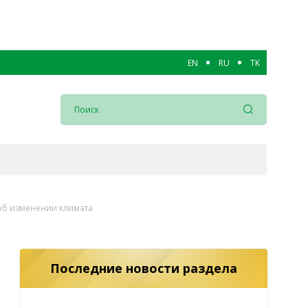
EN
RU
TK
об изменении климата
Последние новости раздела