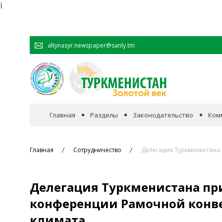
Ï
altynasyr.newspaper@sanly.tm
Главная
Разделы
Законодательство
Ком
В фокусе событий
Главная
Сотрудничество
Делегация Туркменистана
Официальная хроника
Делегация Туркменистана пр
Сотрудничество
конференции Рамочной конв
климата