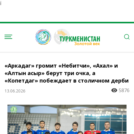
Ï
«Аркадаг» громит «Небитчи», «Ахал» и
«Алтын асыр» берут три очка, а
«Копетдаг» побеждает в столичном дерби
5876
13.06.2026