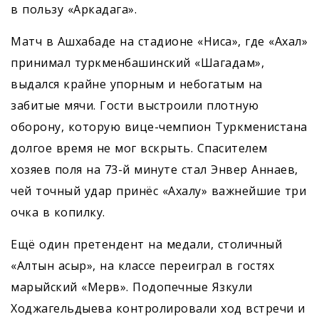
в пользу «Аркадага».
Матч в Ашхабаде на стадионе «Ниса», где «Ахал»
принимал туркменбашинский «Шагадам»,
выдался крайне упорным и небогатым на
забитые мячи. Гости выстроили плотную
оборону, которую вице-чемпион Туркменистана
долгое время не мог вскрыть. Спасителем
хозяев поля на 73-й минуте стал Энвер Аннаев,
чей точный удар принёс «Ахалу» важнейшие три
очка в копилку.
Ещё один претендент на медали, столичный
«Алтын асыр», на классе переиграл в гостях
марыйский «Мерв». Подопечные Язкули
Ходжагельдыева контролировали ход встречи и