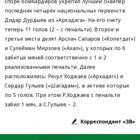
споре бомбардиров укрепил лучший снайпер
последних четырёх национальных первенств
Дидар Дурдыев из «Аркадага». На его счету
теперь 11 голов (2 – с пенальти). Второе и
третье места делят Арслан Сапаров («Копетдаг»)
и Сулейман Мирзоев («Ахал»), у которых по 6
забитых мячей соответственно с 1 и 2
реализованными пенальти. Далее
расположились: Ресул Ходжаев («Аркадаг») и
Сердар Гулыев («Шагадам»), в активе которых
по 5 голов. При этом Р.Ходжаев с пенальти
забил 1 мяч, а С.Гулыев – 2.
Корреспондент «ЗВ»