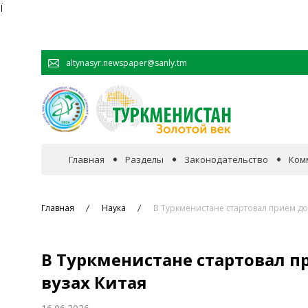
Ï
altynasyr.newspaper@sanly.tm
Главная
Разделы
Законодательство
Ком
В фокусе событий
Главная
Наука
В Туркменистане стартовал прием до
Официальная хроника
В Туркменистане стартовал п
Сотрудничество
вузах Китая