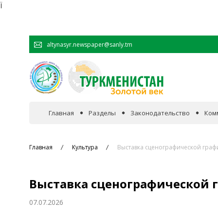
Ï
altynasyr.newspaper@sanly.tm
Главная
Разделы
Законодательство
Ком
В фокусе событий
Главная
Культура
Выставка сценографической граф
Официальная хроника
Выставка сценографической 
Сотрудничество
07.07.2026