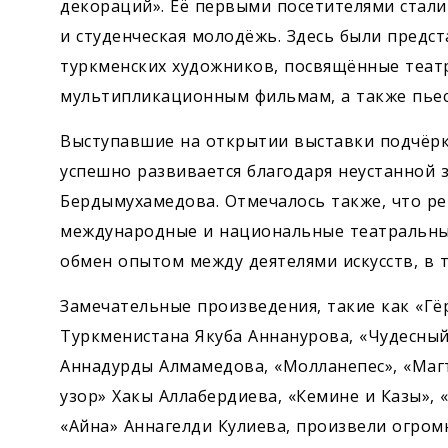
декораций». Её первыми посетителями стали
и студенческая молодёжь. Здесь были предс
туркменских художников, посвящённые теат
мультипликационным фильмам, а также пьес
Выступавшие на открытии выставки подчёрки
успешно развивается благодаря неустанной 
Бердымухамедова. Отмечалось также, что р
международные и национальные театральные
обмен опытом между деятелями искусств, в 
Замечательные произведения, такие как «Гё
Туркменистана Якуба Аннанурова, «Чудесный
Аннадурды Алмамедова, «Молланепес», «Маг
узор» Хакы Аллабердиева, «Кемине и Казы», 
«Айна» Аннагелди Кулиева, произвели огром