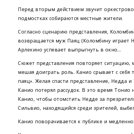
Перед вторым действием звучит оркестров
подмостках собираются местные жители.
Согласно сценарию представления, Коломбин
возвращается муж Паяц (Коломбину играет Не
Арлекино успевает выпрыгнуть в окно…
Сюжет представления повторяет ситуацию, м
мешая доиграть роль. Канио срывает с себя 
паяц». Желая спасти представление, Недда 
Канио потерял рассудок. В это время Тонио
Канио, чтобы отомстить Недде за презритель
Сильвио, находящийся среди зрителей, выбег
Канио поворачивается к публике и медленно