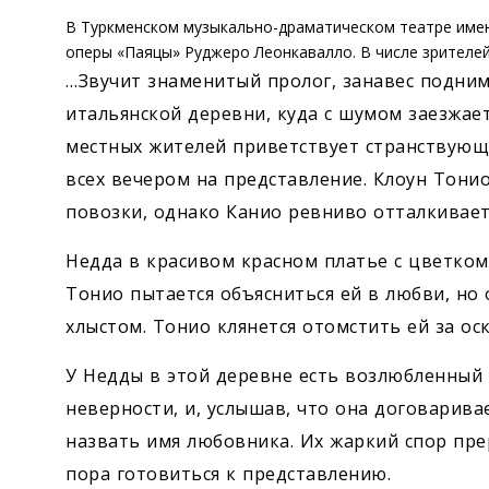
В Туркменском музыкально-драматическом театре име
оперы «Паяцы» Руджеро Леонкавалло. В числе зрителей
…Звучит знаменитый пролог, занавес подним
итальянской деревни, куда с шумом заезжае
местных жителей приветствует странствующ
всех вечером на представление. Клоун Тонио
повозки, однако Канио ревниво отталкивает
Недда в красивом красном платье с цветком 
Тонио пытается объясниться ей в любви, но 
хлыстом. Тонио клянется отомстить ей за ос
У Недды в этой деревне есть возлюбленный 
неверности, и, услышав, что она договаривае
назвать имя любовника. Их жаркий спор пре
пора готовиться к представлению.