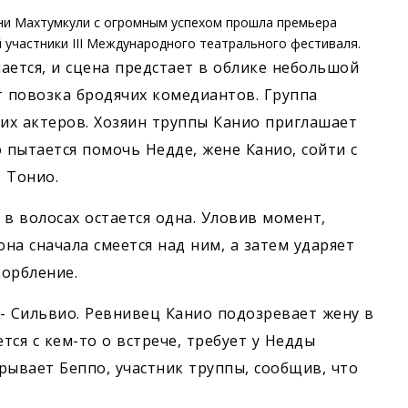
ни Махтумкули c огромным успехом прошла премьера
 участники III Международного театрального фестиваля.
ается, и сцена предстает в облике небольшой
т повозка бродячих комедиантов. Группа
их актеров. Хозяин труппы Канио приглашает
 пытается помочь Недде, жене Канио, сойти с
 Тонио.
в волосах остается одна. Уловив момент,
она сначала смеется над ним, а затем ударяет
корбление.
- Сильвио. Ревнивец Канио подозревает жену в
тся с кем-то о встрече, требует у Недды
рывает Беппо, участник труппы, сообщив, что