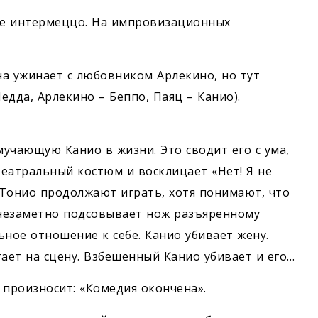
ое интермеццо. На импровизационных
а ужинает с любовником Арлекино, но тут
дда, Арлекино – Беппо, Паяц – Канио).
учающую Канио в жизни. Это сводит его с ума,
театральный костюм и восклицает «Нет! Я не
и Тонио продолжают играть, хотя понимают, что
 незаметно подсовывает нож разъяренному
ное отношение к себе. Канио убивает жену.
ает на сцену. Взбешенный Канио убивает и его…
 произносит: «Комедия окончена».