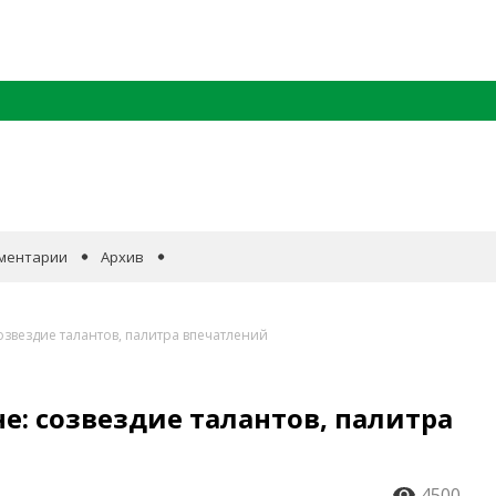
ментарии
Архив
озвездие талантов, палитра впечатлений
е: созвездие талантов, палитра
4500