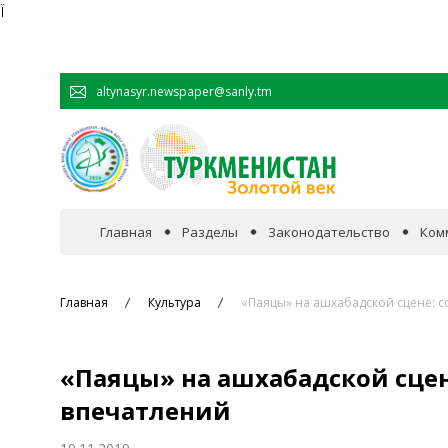
Ï
altynasyr.newspaper@sanly.tm
Главная
Разделы
Законодательство
Ком
В фокусе событий
Главная
Культура
«Паяцы» на ашхабадской сцене: с
Официальная хроника
«Паяцы» на ашхабадской сцен
Сотрудничество
впечатлений