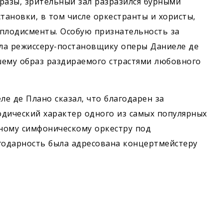
разы, зрительный зал разразился бурными
тановки, в том числе оркестранты и хористы,
аплодисменты. Особую признательность за
ла режиссеру-постановщику оперы Даниеле де
шему образ раздираемого страстями любовного
ле де Плано сказал, что благодарен за
дический характер одного из самых популярных
ному симфоническому оркестру под
годарность была адресована концертмейстеру