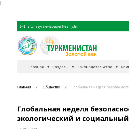
Ï
altynasyr.newspaper@sanly.tm
Главная
Разделы
Законодательство
Ком
В фокусе событий
Главная
Общество
Глобальная неделя безопасност
Официальная хроника
Глобальная неделя безопасн
Сотрудничество
экологический и социальный