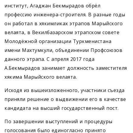
институт, Агаджан Бекмырадов обрёл
профессию инженера-строителя. В разные годы
он работал в хякимликах этрапов Марыйского
велаята, в Векилбазарском этрапском совете
Молодёжной организации Туркменистана
имени Махтумкули, объединении Проф­союзов
данного этрапа. С апреля 2017 года
А.Бекмырадов занимает должность заместителя
хякима Марыйского велаята.
Исходя из вышеизложенного, участники съезда
приняли решение о выдвижении его в качестве
кандидата на высший государственный пост.
По завершении выступлений и процедуры
голосования было единогласно принято