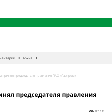
ментарии
Архив
а принял председателя правления ПАО «Газпром»
инял председателя правления
8215