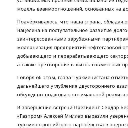
установились прочные связи. За многие год
модель взаи­моотношений, основанных на д
Подчёркивалось, что наша страна, обладая 
нацелена на поступательное развитие долго
заинтересованными зарубежными партнёрам
модернизация предприятий нефтегазовой о
добывающего и перерабатывающего секторов
а также претворение в жизнь совместных пр
Говоря об этом, глава Туркменистана отмет
дальнейшего углубления двустороннего взаи
обсуждены подходы к оптимальной реализац
В завершение встречи Президент Сердар Бе
«Газпром» Алексей Миллер выразили уверен
туркмено-российского парт­нёрства в энерге