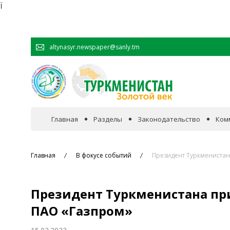
Ï
altynasyr.newspaper@sanly.tm
Главная
Разделы
Законодательство
Ком
В фокусе событий
Главная
В фокусе событий
Президент Туркменистан
Официальная хроника
Президент Туркменистана пр
Сотрудничество
ПАО «Газпром»